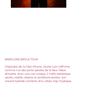
BABYLONE BRÛLE TOUR
Originaire de la Côte d’Ivoire, Jeune Lion s’affirme
comme l’un des porte-paroles de la New Wave
africaine. Avec une voix unique, il mêle esthétique
sacrée, réalité urbaine et ambitions dorées. Son
univers hybride combine afro-urban, trap mystique,
chants habités et visuels puissants.
Fort de plus de 180 000 auditeurs mensuels, Jeune
Lion s’impose comme une figure montante de la
nouvelle scène rap ivoirienne. Après une tournée
en 2024 remarquée, dont deux dates parisiennes
sold out à La Place, il revient cette année avec son
nouvel album : Babylone Brûle.